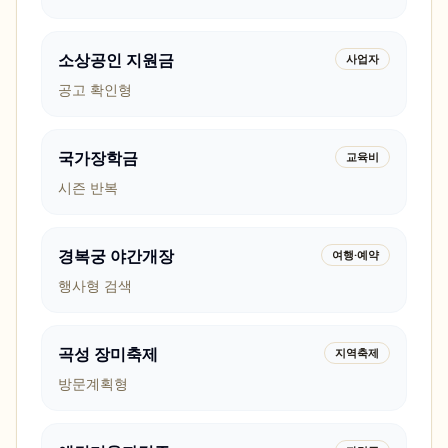
소상공인 지원금
사업자
공고 확인형
국가장학금
교육비
시즌 반복
경복궁 야간개장
여행·예약
행사형 검색
곡성 장미축제
지역축제
방문계획형