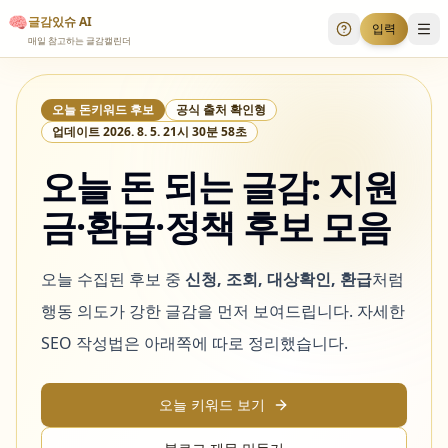
🧠
글감있슈 AI
입력
투표 안내
메
매일 참고하는 글감캘린더
오늘 돈키워드 후보
공식 출처 확인형
업데이트
2026. 8. 5. 21시 30분 58초
오늘 돈 되는 글감: 지원
금·환급·정책 후보 모음
오늘 수집된 후보 중
신청, 조회, 대상확인, 환급
처럼
행동 의도가 강한 글감을 먼저 보여드립니다. 자세한
SEO 작성법은 아래쪽에 따로 정리했습니다.
오늘 키워드 보기