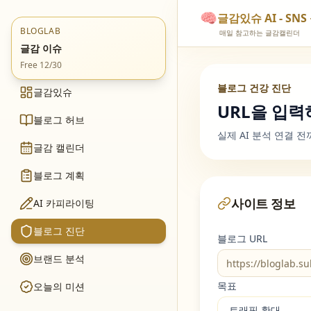
🧠
글감있슈 AI - S
BLOGLAB
매일 참고하는 글감캘린더
글감 이슈
Free 12/30
블로그 건강 진단
글감있슈
URL을 입력
블로그 허브
실제 AI 분석 연결 
글감 캘린더
블로그 계획
사이트 정보
AI 카피라이팅
블로그 진단
블로그 URL
브랜드 분석
목표
오늘의 미션