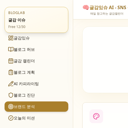
🧠
글감있슈 AI - S
BLOGLAB
매일 참고하는 글감캘린더
글감 이슈
Free 12/30
글감있슈
블로그 허브
글감 캘린더
블로그 계획
AI 카피라이팅
블로그 진단
브랜드 분석
오늘의 미션