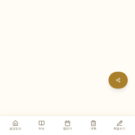
글감있슈
허브
캘린더
계획
AI글쓰기