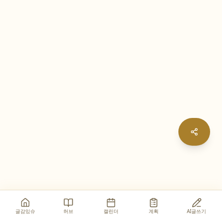
글감있슈
허브
캘린더
계획
AI글쓰기