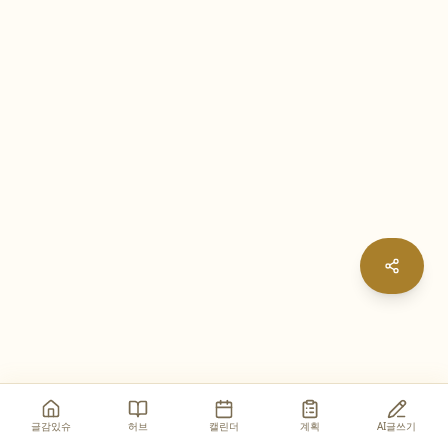
글감있슈
허브
캘린더
계획
AI글쓰기