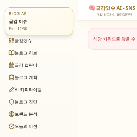
🧠
글감있슈 AI - S
BLOGLAB
매일 참고하는 글감캘린더
글감 이슈
Free 12/30
해당 키워드를 찾을 수
글감있슈
블로그 허브
글감 캘린더
블로그 계획
AI 카피라이팅
블로그 진단
브랜드 분석
오늘의 미션