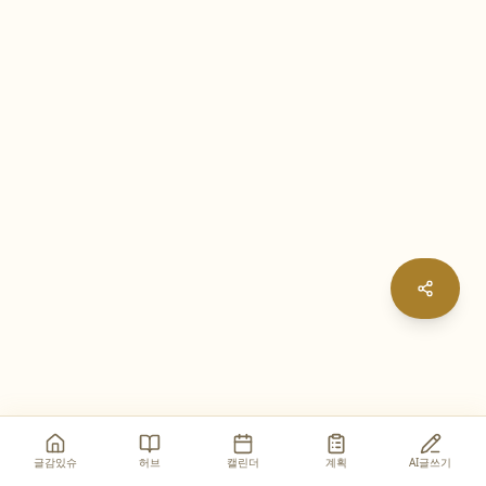
글감있슈
허브
캘린더
계획
AI글쓰기