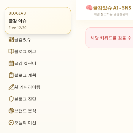
🧠
글감있슈 AI - S
BLOGLAB
매일 참고하는 글감캘린더
글감 이슈
Free 12/30
해당 키워드를 찾을 수
글감있슈
블로그 허브
글감 캘린더
블로그 계획
AI 카피라이팅
블로그 진단
브랜드 분석
오늘의 미션