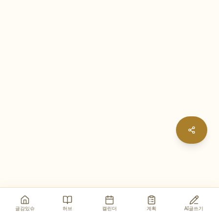
글감있슈
허브
캘린더
계획
AI글쓰기