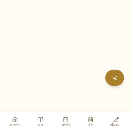
글감있슈
허브
캘린더
계획
AI글쓰기