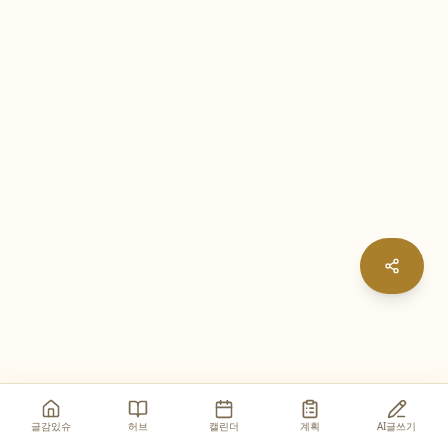
글감있슈
허브
캘린더
계획
AI글쓰기