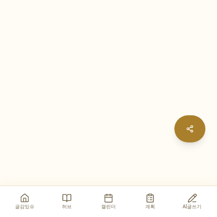
글감있슈
허브
캘린더
계획
AI글쓰기