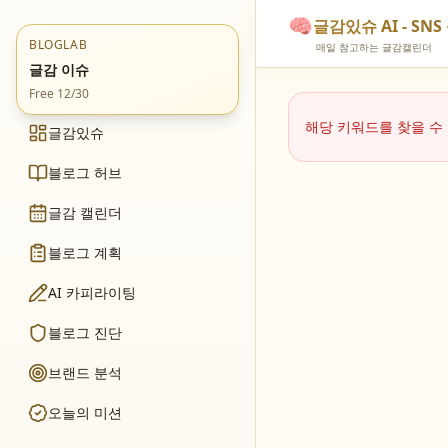
🧠
글감있슈 AI - S
BLOGLAB
매일 참고하는 글감캘린더
글감 이슈
Free 12/30
해당 키워드를 찾을 수
글감있슈
블로그 허브
글감 캘린더
블로그 계획
AI 카피라이팅
블로그 진단
브랜드 분석
오늘의 미션