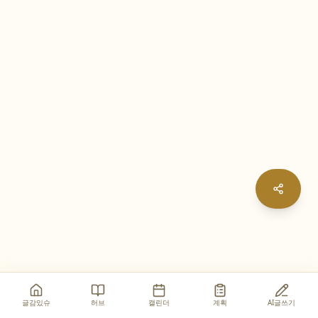
글감있슈
허브
캘린더
계획
AI글쓰기