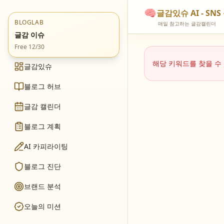
🧠
글감있슈 AI - S
BLOGLAB
매일 참고하는 글감캘린더
글감 이슈
Free 12/30
해당 키워드를 찾을 수
글감있슈
블로그 허브
글감 캘린더
블로그 계획
AI 카피라이팅
블로그 진단
브랜드 분석
오늘의 미션