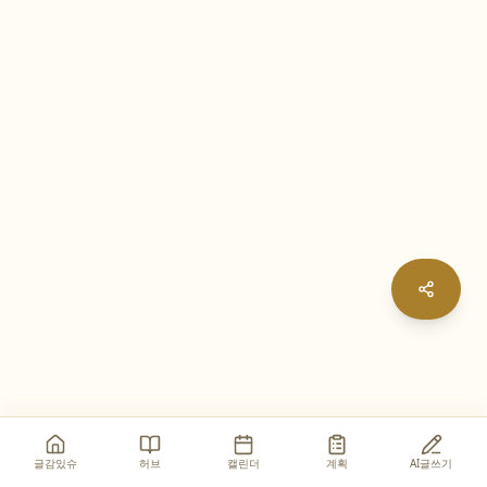
글감있슈
허브
캘린더
계획
AI글쓰기