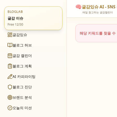
🧠
글감있슈 AI - S
BLOGLAB
매일 참고하는 글감캘린더
글감 이슈
Free 12/30
해당 키워드를 찾을 수
글감있슈
블로그 허브
글감 캘린더
블로그 계획
AI 카피라이팅
블로그 진단
브랜드 분석
오늘의 미션