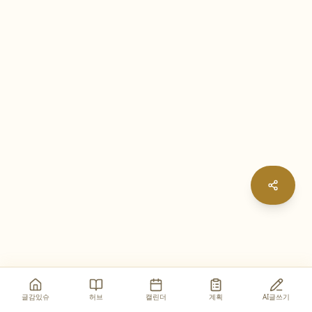
글감있슈
허브
캘린더
계획
AI글쓰기