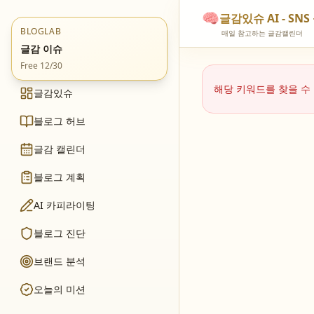
🧠
글감있슈 AI - S
BLOGLAB
매일 참고하는 글감캘린더
글감 이슈
Free 12/30
해당 키워드를 찾을 수
글감있슈
블로그 허브
글감 캘린더
블로그 계획
AI 카피라이팅
블로그 진단
브랜드 분석
오늘의 미션