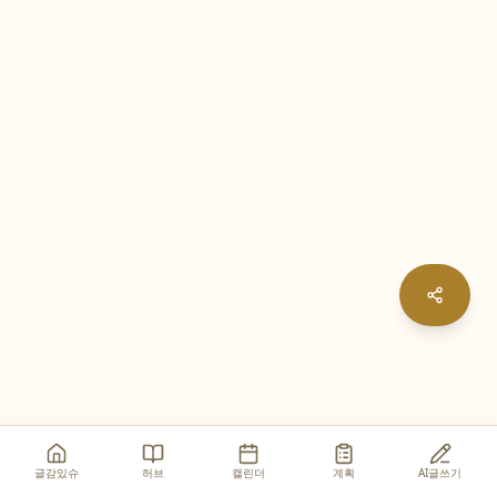
글감있슈
허브
캘린더
계획
AI글쓰기