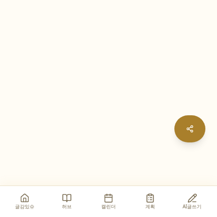
글감있슈
허브
캘린더
계획
AI글쓰기