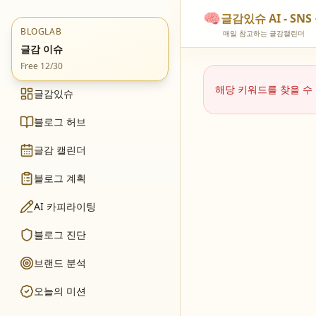
🧠
글감있슈 AI - S
BLOGLAB
매일 참고하는 글감캘린더
글감 이슈
Free 12/30
해당 키워드를 찾을 수
글감있슈
블로그 허브
글감 캘린더
블로그 계획
AI 카피라이팅
블로그 진단
브랜드 분석
오늘의 미션